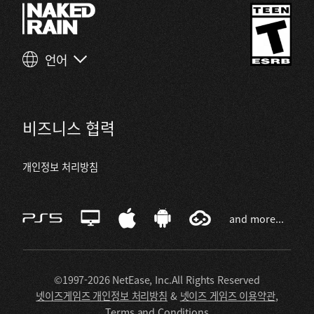
언어
비즈니스 협력
개인정보 처리방침
and more...
©1997-
2026
NetEase, Inc.All Rights Reserved
넷이즈게임즈 개인정보 처리방침
&
넷이즈 게임즈 이용약관
,
Terms and Conditions